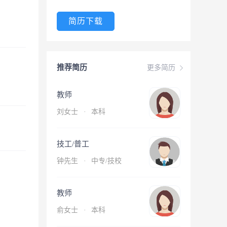
简历下载
推荐简历
更多简历
教师
刘女士
·
本科
技工/普工
钟先生
·
中专/技校
教师
俞女士
·
本科