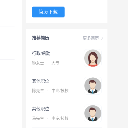
简历下载
推荐简历
更多简历
行政/后勤
钟女士
·
大专
其他职位
陈先生
·
中专/技校
其他职位
马先生
·
中专/技校